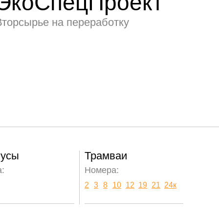
ЭкоСпецПроект
Вторсырье на переработку
бусы
Трамваи
:
Номера:
2
3
8
10
12
19
21
24к